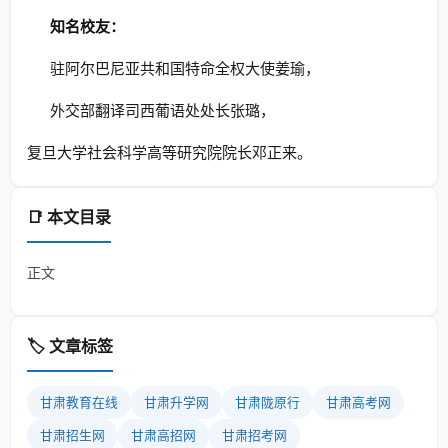
知名校友：
驻阿尔巴尼亚共和国特命全权大使姜瑜，
外交部翻译司西葡语处处长张璐，
复旦大学社会科学高等研究院院长邓正来。
📑 本文目录
正文
🏷️ 文章标签
甘肃教育在线
甘肃升学网
甘肃陇原行
甘肃高考网
甘肃招生网
甘肃高招网
甘肃招考网