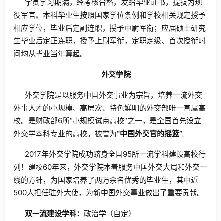
学员学习期满，经考核合格，发给毕业证书，提拔为现
役军官。本科毕业生按照国家学位条例和学校相关规定授予
相应学位，毕业后定副连职，授予中尉军衔；应届硕士研究
生毕业后定正连职，授予上尉军衔，定职定级、首次授衔时
间均从毕业当年算起。
外交学院
外交学院是以服务中国外交事业为宗旨，培养一流外交
外事人才的小规模、高层次、特色鲜明的外交部唯一直属高
校。是财政部6所“小规模试点高校“之一，是全国首先设立
外交学本科专业的高校。被誉为
“中国外交官的摇篮”
。
2017年外交学院成功跻身全国95所一流学科建设高校行
列！建校60年来，外交学院本着服务中国外交大局和外交一
线的方针，为国家培养了两万余名优秀的毕业生，其中近
500人担任驻外大使，为新中国外交事业做出了重要贡献。
双一流建设学科：
政治学（自定）