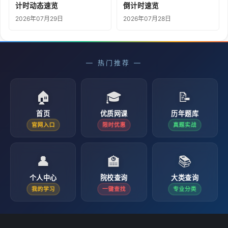
计时动态速览
倒计时速览
2026年07月29日
2026年07月28日
— 热门推荐 —
🏠
🎓
📝
首页
优质网课
历年题库
官网入口
限时优惠
真题实战
👤
🏫
📚
个人中心
院校查询
大类查询
我的学习
一键查找
专业分类