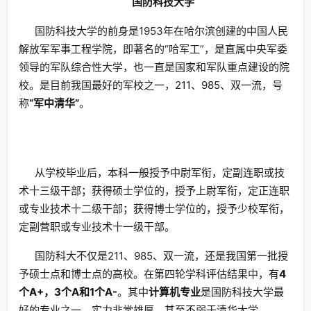
国防科技大学
国防科技大学的前身是1953年在哈尔滨创建的中国人民
解放军军事工程学院，即著名的“哈军工”，是直属中央军委
领导的军队综合性大学，也一直是国家和军队重点建设的院
校。是目前我国最好的军校之一，211、985、双一流，号
称
“军中清华”
。
从学校毕业后，本科一般授予中尉军衔，定副连职或技
术十三级干部；获得硕士学位的，授予上尉军衔，定正连职
或专业技术十二级干部；获得博士学位的，授予少校军衔，
定副营职或专业技术十一级干部。
国防科大不仅是211、985、双一流，还是我国第一批授
予硕士点和博士点的高校。在第四轮学科评估结果中，有
4
个A+，3个A和1个A-
。其中
计算机专业
是国防科技大学最
好的专业之一，实力非常雄厚，甚至不弱于清华大学。