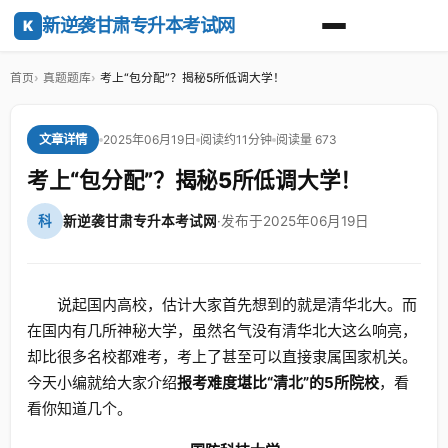
新逆袭甘肃专升本考试网
K
首页
真题题库
考上“包分配”？揭秘5所低调大学！
2025年06月19日
阅读约11分钟
阅读量 673
文章详情
考上“包分配”？揭秘5所低调大学！
科
新逆袭甘肃专升本考试网
·
发布于2025年06月19日
说起国内高校，估计大家首先想到的就是清华北大。而
在国内有几所神秘大学，虽然名气没有清华北大这么响亮，
却比很多名校都难考，考上了甚至可以直接隶属国家机关。
今天小编就给大家介绍
报考
难度堪比“清北”的5所院校
，看
看你知道几个。