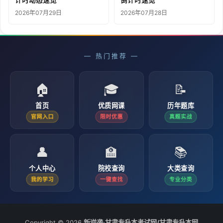
计时动态速览
倒计时速览
2026年07月29日
2026年07月28日
— 热门推荐 —
🏠
🎓
📝
首页
优质网课
历年题库
官网入口
限时优惠
真题实战
👤
🏫
📚
个人中心
院校查询
大类查询
我的学习
一键查找
专业分类
Copyright © 2026
新逆袭·甘肃专升本考试网/甘肃专升本网