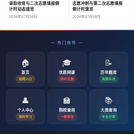
录取收官与二次志愿填报倒
志愿冲刺与第二次志愿填报
计时动态速览
倒计时速览
2026年07月29日
2026年07月28日
— 热门推荐 —
🏠
🎓
📝
首页
优质网课
历年题库
官网入口
限时优惠
真题实战
👤
🏫
📚
个人中心
院校查询
大类查询
我的学习
一键查找
专业分类