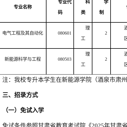
专业代
科
学
专业名称
码
类
制
理
电气工程及其自动化
080601
2
工
理
新能源科学与工程
080503
2
工
注：我校专升本学生在新能源学院（酒泉市肃
三、招录方式
（一）免试入学
免试条件参照甘肃省教育考试院《
2025
年甘肃