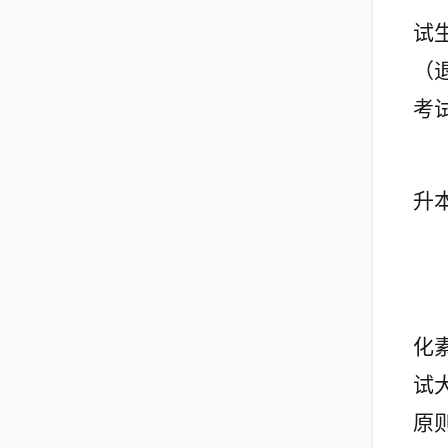
试
（
考
升
化
试
原