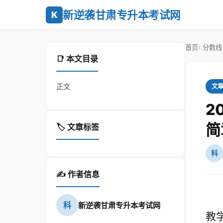
新逆袭甘肃专升本考试网
K
首页
分数线
📑 本文目录
正文
文
2
简
🏷️ 文章标签
科
✍️ 作者信息
科
新逆袭甘肃专升本考试网
教