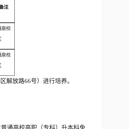
备注
酒泉校
区
酒泉校
区
州区解放路
66
号）进行培养。
省普通高校高职（专科）升本科免