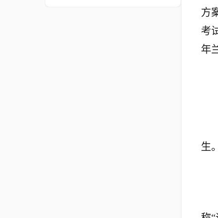
方
考
年
生
称
“