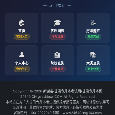
— 热门推荐 —
🏠
🎓
📝
首页
优质网课
历年题库
官网入口
限时优惠
真题实战
👤
🏫
📚
个人中心
院校查询
大类查询
我的学习
一键查找
专业分类
Copyright © 2026
新逆袭·甘肃专升本考试网/甘肃专升本网
24649.CN gszsbksw.COM All Rights Reserved
本站旨在为广大甘肃专升本考生提供报考指导服务，网站信息仅供学习
交流使用，非政府官方网站，官方信息以各院校招办发布为准
客服热线：19312927049 邮箱：www24649cn@163.com