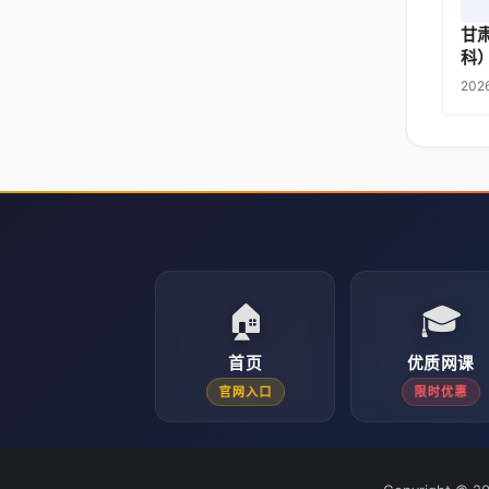
甘
科
20
🏠
🎓
首页
优质网课
官网入口
限时优惠