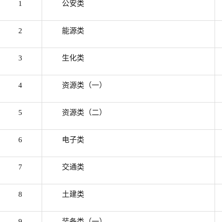
1
公安类
2
能源类
3
生化类
4
资源类（一）
5
资源类（二）
6
电子类
7
交通类
8
土建类
9
装备类（一）