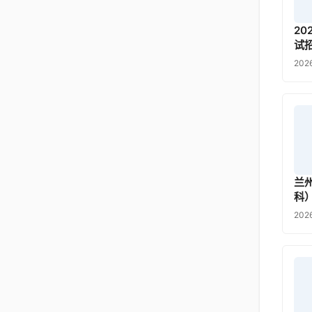
2
试
202
兰
科
202