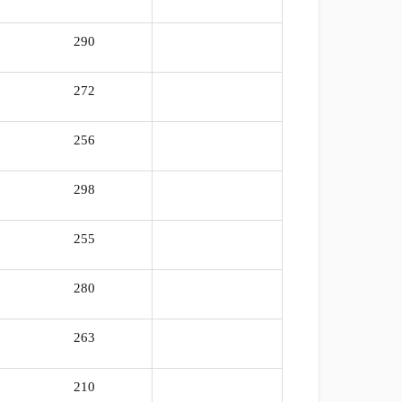
290
103%
272
100%
256
103%
298
100%
255
100%
280
100%
263
103%
210
100%