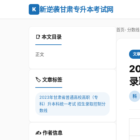
新逆袭甘肃专升本考试网
K
首页
分数线
📑 本文目录
正文
文
2
录
🏷️ 文章标签
科
2023年甘肃省普通高校高职（专
科）升本科统一考试 招生录取控制分
数线
✍️ 作者信息