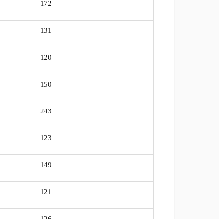
172
103%
131
103%
120
102%
150
105%
243
105%
123
105%
149
100%
121
105%
126
105%