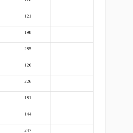
121
103%
198
105%
285
105%
120
105%
226
103%
181
100%
144
105%
247
103%