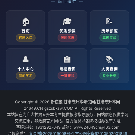
— 热门推荐 —
🏠
🎓
📝
首页
优质网课
历年题库
官网入口
限时优惠
真题实战
👤
🏫
📚
个人中心
院校查询
大类查询
我的学习
一键查找
专业分类
Copyright © 2026
新逆袭·甘肃专升本考试网/甘肃专升本网
24649.CN gszsbksw.COM All Rights Reserved
本站旨在为广大甘肃专升本考生提供报考指导服务，网站信息仅供学习
交流使用，非政府官方网站，官方信息以各院校招办发布为准
客服热线：19312927049 邮箱：www24649cn@163.com
合规资质：
陇ICP备2025019008号-1
甘公网安备62010502001849