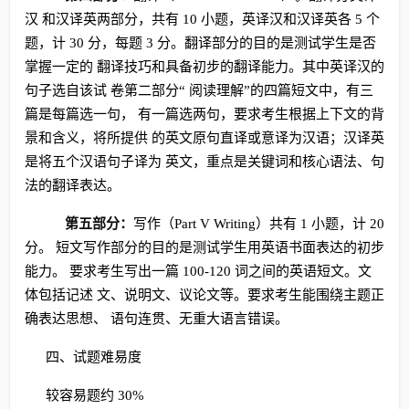
汉 和汉译英两部分，共有 10 小题，英译汉和汉译英各 5 个
题，计 30 分，每题 3 分。翻译部分的目的是测试学生是否
掌握一定的 翻译技巧和具备初步的翻译能力。其中英译汉的
句子选自该试 卷第二部分“ 阅读理解”的四篇短文中，有三
篇是每篇选一句， 有一篇选两句，要求考生根据上下文的背
景和含义，将所提供 的英文原句直译或意译为汉语；汉译英
是将五个汉语句子译为 英文，重点是关键词和核心语法、句
法的翻译表达。
第五部分：
写作（Part V Writing）共有 1 小题，计 20
分。 短文写作部分的目的是测试学生用英语书面表达的初步
能力。 要求考生写出一篇 100-120 词之间的英语短文。文
体包括记述 文、说明文、议论文等。要求考生能围绕主题正
确表达思想、 语句连贯、无重大语言错误。
四、试题难易度
较容易题约 30%