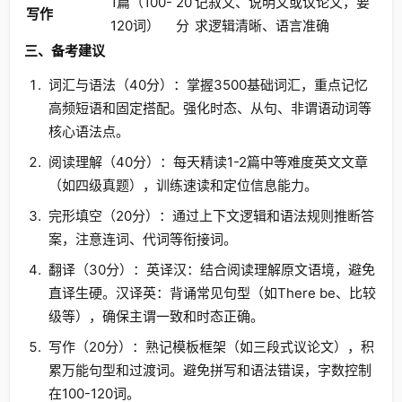
1篇（100-
20
记叙文、说明文或议论文，要
写作
120词）
分
求逻辑清晰、语言准确
三、备考建议
词汇与语法（40分）：掌握3500基础词汇，重点记忆
高频短语和固定搭配。强化时态、从句、非谓语动词等
核心语法点。
阅读理解（40分）：每天精读1-2篇中等难度英文文章
（如四级真题），训练速读和定位信息能力。
完形填空（20分）：通过上下文逻辑和语法规则推断答
案，注意连词、代词等衔接词。
翻译（30分）：英译汉：结合阅读理解原文语境，避免
直译生硬。汉译英：背诵常见句型（如There be、比较
级等），确保主谓一致和时态正确。
写作（20分）：熟记模板框架（如三段式议论文），积
累万能句型和过渡词。避免拼写和语法错误，字数控制
在100-120词。