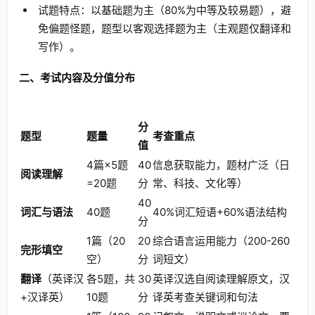
试题特点：以基础题为主（80%为中等及较易题），避
免偏题怪题，题型以客观选择题为主（主观题仅翻译和
写作）。
二、考试内容及分值分布
分
题型
题量
考查重点
值
4篇×5题
40
信息获取能力，题材广泛（日
阅读理解
=20题
分
常、科技、文化等）
40
词汇与语法
40题
40%词汇短语+60%语法结构
分
1篇（20
20
综合语言运用能力（200-260
完形填空
空）
分
词短文）
翻译
（英译汉
各5题，共
30
英译汉选自阅读理解原文，汉
+汉译英）
10题
分
译英考查关键词和句法