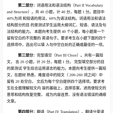
第二部分：
词语用法和语法结构（Part II Vocabulary
and Structure）。共 40 小题，计 40 分，每题 1 分。题目中
40%为词 和短语的用法，60%为语法结构。词语用法和语法
结构部分的目 的是测试学生运用大纲词汇、短语、语法及句
法结构的能力。 本题向考生提供 40 个小题，每小题是一个
留有空白的不完整的 英语句子。要求考生在小题下面的四个
选择项中，选出可以填 入句中空白处的正确或最佳的一项。
第三部分：
完型填空（Part III Cloze）。共有一篇短
文， 含 20 小题，计 20 分，每题 1 分。 完型填空部分的目
的是测试 学生综合运用语言的能力。本题向考生提供一篇短
文，在题材 熟悉、难度适中的短文（ 200-260 词之间）中
留有 20 处空白， 文后为每个空白提供四个选择项。要求考
生在全面理解短文内 容的基础上，选择答案，进而使短文的
意思和结构恢复完整， 成为内容连贯、没有语法错误的通顺
文章。
第四部分：
翻译（Part IV Translation）。翻译分英译