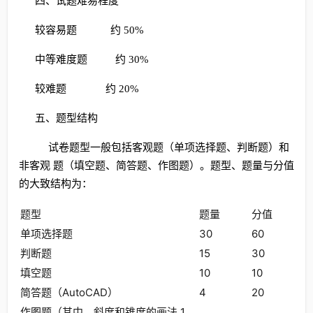
四、试题难易程度
较容易题 约 50%
中等难度题 约 30%
较难题 约 20%
五、题型结构
试卷题型一般包括客观题（单项选择题、判断题）和
非客观 题（填空题、简答题、作图题）。题型、题量与分值
的大致结构为：
题型
题量
分值
单项选择题
30
60
判断题
15
30
填空题
10
10
简答题（AutoCAD）
4
20
作图题（其中，斜度和锥度的画法 1