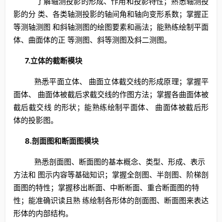
了解轴测投影的形成、作用和投影特性；熟悉轴测投
影的分 类、各类轴测投影的轴间角和轴向变形系数；掌握正
等测轴测图 和斜轴测图的绘图要素和画法；能熟练绘制平面
体、曲面体的正 等测图、斜等测图及斜二测图。
7.立体的截断模块
熟悉平面立体、 曲面立体截交线的形成原理；掌握平
面体、 曲面体被截后求截交线的作图方法；掌握各曲面体被
截后截交线 的形状；能熟练绘制平面体、 曲面体被截后形
体的投影图。
8.剖面图和断面图模块
熟悉剖面图、断面图的基本概念、类型、形成、表示
方法和 图示内容等基础知识；掌握全剖图、半剖图、阶梯剖
面图的特性；掌握移出断面、中断断面、重合断面图的特
性；能准确识读且熟 练绘制各形体的剖面图、断面图来表达
形体的内部结构。