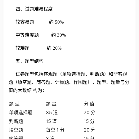
四、试题难易程度
较容易题 约 50%
中等难度题 约 30%
较难题 约 20%
五、题型结构
试卷题型包括客观题（单项选择题、判断题）和非客观
题（填空题、简答题、计算题、作图题），题型、题量与分
值的大致结 构为：
题 型
题 量
分 值
单项选择题
35 道
70 分
判断题
15 道
15 分
填空题
每空 1 分
20 分
简答题
3 道
15 分