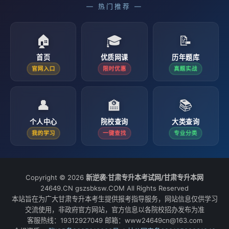
— 热门推荐 —
🏠
🎓
📝
首页
优质网课
历年题库
官网入口
限时优惠
真题实战
👤
🏫
📚
个人中心
院校查询
大类查询
我的学习
一键查找
专业分类
Copyright © 2026
新逆袭·甘肃专升本考试网/甘肃专升本网
24649.CN gszsbksw.COM All Rights Reserved
本站旨在为广大甘肃专升本考生提供报考指导服务，网站信息仅供学习
交流使用，非政府官方网站，官方信息以各院校招办发布为准
客服热线：19312927049 邮箱：www24649cn@163.com