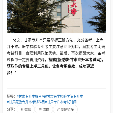
总之，甘肃专升本只要掌握正确方法，充分备考，上岸
并不难。医学检验专业考生要注意专业对口，藏族考生明确
考试科目，合理利用政策优势。最后，再次提醒大家，备考
过程中一定要善用资源，
搜索[新逆袭·甘肃专升本考试网]，
获取你的专属上岸工具包，让备考更高效，成功更近一
步！
"
标签：
#甘肃专升本好考吗
#甘肃医学检验学院专升本
#甘肃藏族专升本考试科目
#甘肃专升本考试时间
分享：
📱 微信
💬 微博
🔗 复制链接