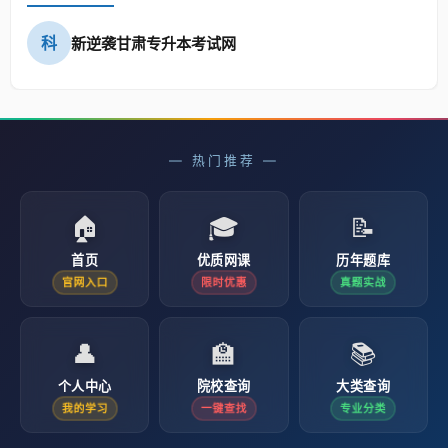
科
新逆袭甘肃专升本考试网
— 热门推荐 —
🏠
🎓
📝
首页
优质网课
历年题库
官网入口
限时优惠
真题实战
👤
🏫
📚
个人中心
院校查询
大类查询
我的学习
一键查找
专业分类