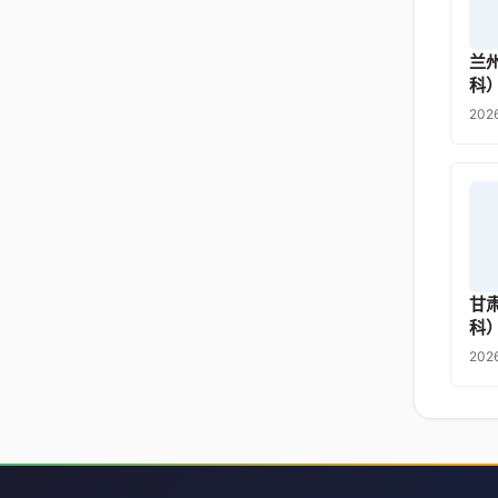
兰
科
202
甘
科
20