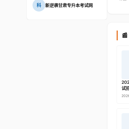
科
新逆袭甘肃专升本考试网

2
试
202