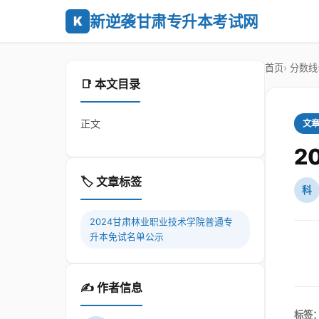
新逆袭甘肃专升本考试网
K
首页
分数线
📑 本文目录
正文
文
2
🏷️ 文章标签
科
2024甘肃林业职业技术学院普通专
升本免试名单公示
✍️ 作者信息
标签