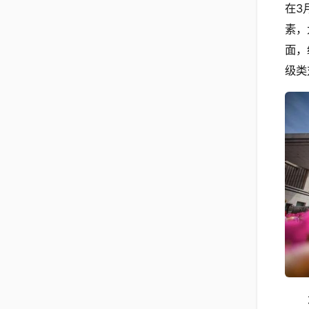
在3
素，
面，
级类