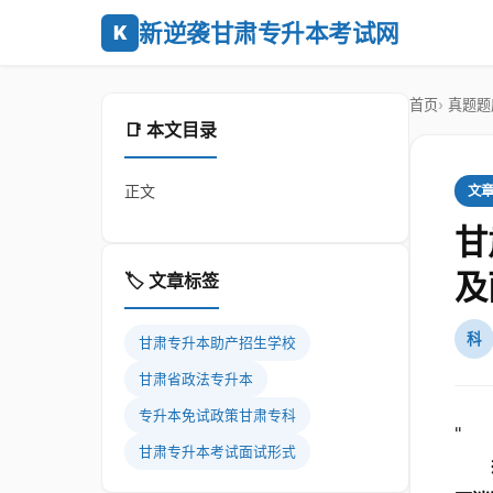
新逆袭甘肃专升本考试网
K
首页
真题题
📑 本文目录
正文
文
甘
及
🏷️ 文章标签
科
甘肃专升本助产招生学校
甘肃省政法专升本
专升本免试政策甘肃专科
"
甘肃专升本考试面试形式