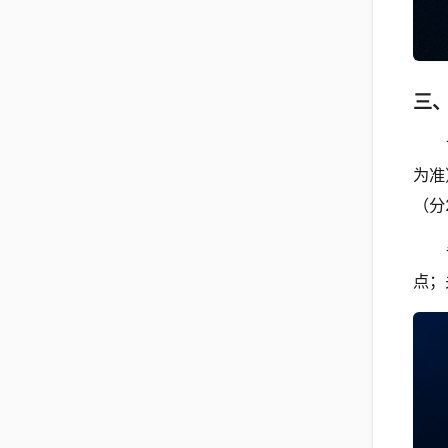
三
为准
（分
点；