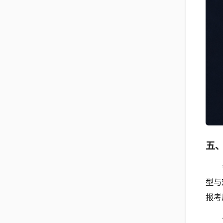
五
型与
报考