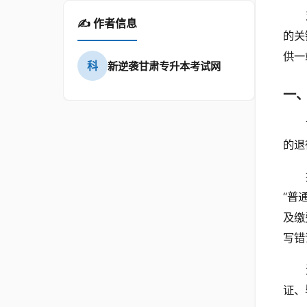
✍️ 作者信息
的关
供一
科
新逆袭甘肃专升本考试网
一
的退
“普
及缴
写错
证、