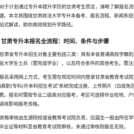
对于计划通过专升本提升学历的甘肃考生而言，清晰了解报名流
键。本文将围绕甘肃政法大学专升本备考、报名流程、新闻系招
站式解读，助你高效规划升学路径。
、甘肃专升本报名全流程：时间、条件与步骤
甘肃省专升本招生对象主要包括三类：具有本省普通高校学籍的
役大学生士兵（需完成学业），以及符合条件的其他考生。需注
报名采用网上方式，考生需在规定时间内登录甘肃省教育考试院官网（htt
通高职(专科)升本科招生考试”系统完成注册、上传照片（白底免冠彩
费。报名时需按专业二级类对应报考，考区可选择毕业校地、户
误将影响报考资格。
资格审核由生源院校或省教育考试院负责，应届生一般由所在学
毕业证等材料至省教育考试院审核，未通过审核则报名无效。