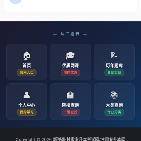
— 热门推荐 —
🏠
🎓
📝
首页
优质网课
历年题库
官网入口
限时优惠
真题实战
👤
🏫
📚
个人中心
院校查询
大类查询
我的学习
一键查找
专业分类
Copyright © 2026
新逆袭·甘肃专升本考试网/甘肃专升本网