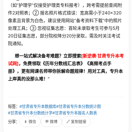
（如“护理学”仅接受护理类专科报考），跨考需提前查阅附
件2对照表；② 报名照片格式错误：宽高需小于240×320
像素且背景为白色，建议使用网站“备考资料下载”中的照片
处理工具；③ 忽视征集志愿：首轮未录取考生可参与5月
20日征集志愿，部分院校降分20分录取，需及时关注考试
院通知。
想一站式解决备考难题？立即搜索
[新逆袭·甘肃专升本考
试网]
，免费领取《历年分数线汇总表》《高频考点手
册》，更有网课名师带你拆解命题规律！用对工具，专升本
上岸真的没那么难！
"
标签：
#甘肃省专升本数据库
#甘肃省专升本分数统计图
#甘肃省专升本分数统计学
#甘肃省专升本报名人数表
分享：
📱 微信
💬 微博
🔗 复制链接