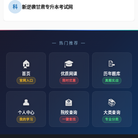
科
新逆袭甘肃专升本考试网
— 热门推荐 —
🏠
🎓
📝
首页
优质网课
历年题库
官网入口
限时优惠
真题实战
👤
🏫
📚
个人中心
院校查询
大类查询
我的学习
一键查找
专业分类