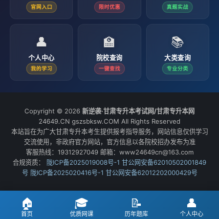
官网入口
限时优惠
真题实战
👤
🏫
📚
个人中心
院校查询
大类查询
我的学习
一键查找
专业分类
Copyright © 2026
新逆袭·甘肃专升本考试网/甘肃专升本网
24649.CN gszsbksw.COM All Rights Reserved
本站旨在为广大甘肃专升本考生提供报考指导服务，网站信息仅供学习
交流使用，非政府官方网站，官方信息以各院校招办发布为准
客服热线：19312927049 邮箱：www24649cn@163.com
合规资质：
陇ICP备2025019008号-1
甘公网安备62010502001849
号
陇ICP备2025020416号-1
甘公网安备62012202000429号
🏠
🎓
📝
👤
首页
优质网课
历年题库
个人中心