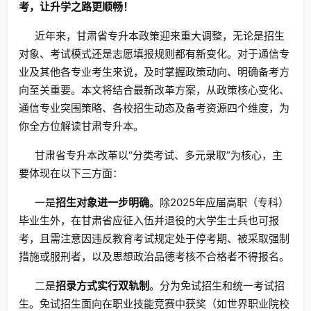
考，让升学之路更顺畅！
近年来，甘肃省专升本政策迎来重大调整，无论是招生
对象、考试模式还是志愿填报规则都有新变化。对于通信专
业及其他各专业考生来说，及时掌握政策动向、明确备考方
向至关重要。本文将结合最新改革方案，从政策核心变化、
通信专业突围策略、各校招生动态及备考资源四个维度，为
你全方位解读甘肃专升本。
甘肃省专升本改革以“分类考试、多元录取”为核心，主
要体现在以下三方面：
一是
招生对象进一步明确
。除2025年应届高职（专科）
毕业生外，在甘肃省应征入伍并退役的大学生士兵也可报
考，且需注意因违反教育考试规定处于停考期、被采取强制
措施或服刑者，以及思想政治品德考核不合格者不得报名。
二是
招录方式实行双轨制
。分为免试招生和统一考试招
生。免试招生面向在职业技能竞赛中获奖（如世界职业院校