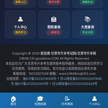
官网入口
限时优惠
真题实战
👤
🏫
📚
个人中心
院校查询
大类查询
我的学习
一键查找
专业分类
Copyright © 2026
新逆袭·甘肃专升本考试网/甘肃专升本网
24649.CN gszsbksw.COM All Rights Reserved
本站旨在为广大甘肃专升本考生提供报考指导服务，网站信息仅供学习
交流使用，非政府官方网站，官方信息以各院校招办发布为准
客服热线：19312927049 邮箱：www24649cn@163.com
合规资质：
陇ICP备2025019008号-1
甘公网安备62010502001849
号
陇ICP备2025020416号-1
甘公网安备62012202000429号
🏠
🎓
📝
👤
首页
优质网课
历年题库
个人中心