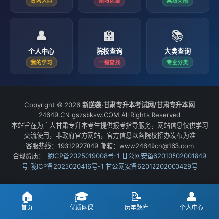
官网入口
限时优惠
真题实战
👤
🏫
📚
个人中心
院校查询
大类查询
我的学习
一键查找
专业分类
Copyright © 2026
新逆袭·甘肃专升本考试网/甘肃专升本网
24649.CN gszsbksw.COM All Rights Reserved
本站旨在为广大甘肃专升本考生提供报考指导服务，网站信息仅供学习
交流使用，非政府官方网站，官方信息以各院校招办发布为准
客服热线：19312927049 邮箱：www24649cn@163.com
合规资质：
陇ICP备2025019008号-1
甘公网安备62010502001849
号
陇ICP备2025020416号-1
甘公网安备62012202000429号
🏠
🎓
📝
👤
首页
优质网课
历年题库
个人中心