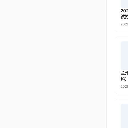
2
试
202
兰
科
202