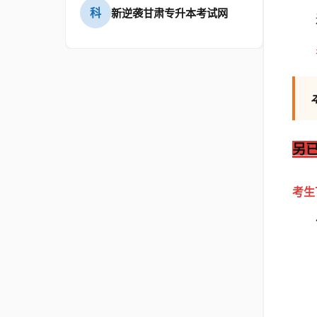
科
新逆袭甘肃专升本考试网
另
考生