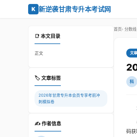
新逆袭甘肃专升本考试网
K
首页
分数线
📑 本文目录
正文
文
2
🏷️ 文章标签
科
2026年甘肃专升本会员专享考前冲
刺模拟卷
✍️ 作者信息
码获