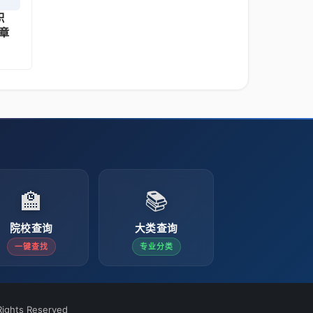
职
章
🏫
📚
院校查询
大类查询
一键查找
专业分类
ights Reserved