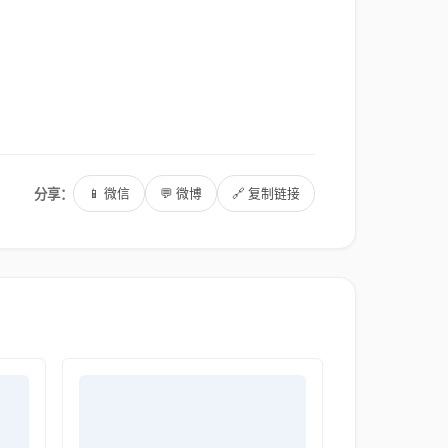
分享：
📱 微信
💬 微博
🔗 复制链接