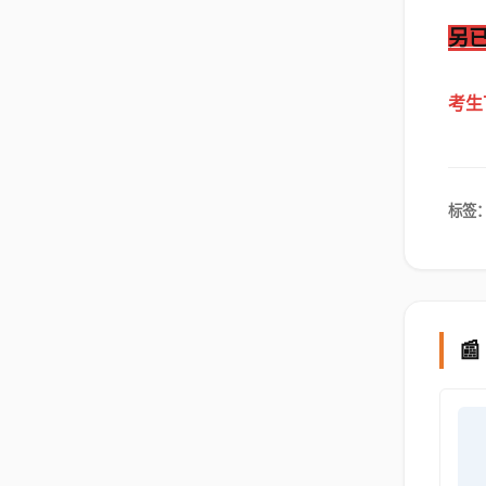
另
考生
标签
