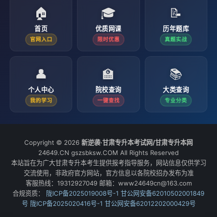
🏠
🎓
📝
首页
优质网课
历年题库
官网入口
限时优惠
真题实战
👤
🏫
📚
个人中心
院校查询
大类查询
我的学习
一键查找
专业分类
Copyright © 2026
新逆袭·甘肃专升本考试网/甘肃专升本网
24649.CN gszsbksw.COM All Rights Reserved
本站旨在为广大甘肃专升本考生提供报考指导服务，网站信息仅供学习
交流使用，非政府官方网站，官方信息以各院校招办发布为准
客服热线：19312927049 邮箱：www24649cn@163.com
合规资质：
陇ICP备2025019008号-1
甘公网安备62010502001849
号
陇ICP备2025020416号-1
甘公网安备62012202000429号