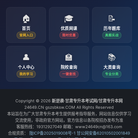
🏠
🎓
📝
首页
优质网课
历年题库
官网入口
限时优惠
真题实战
👤
🏫
📚
个人中心
院校查询
大类查询
我的学习
一键查找
专业分类
Copyright © 2026
新逆袭·甘肃专升本考试网/甘肃专升本网
24649.CN gszsbksw.COM All Rights Reserved
本站旨在为广大甘肃专升本考生提供报考指导服务，网站信息仅供学习
交流使用，非政府官方网站，官方信息以各院校招办发布为准
客服热线：19312927049 邮箱：www24649cn@163.com
合规资质：
陇ICP备2025019008号-1
甘公网安备62010502001849