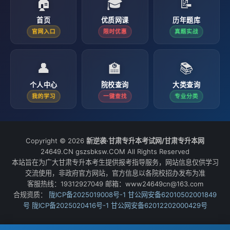
🏠
🎓
📝
首页
优质网课
历年题库
官网入口
限时优惠
真题实战
👤
🏫
📚
个人中心
院校查询
大类查询
我的学习
一键查找
专业分类
Copyright © 2026
新逆袭·甘肃专升本考试网/甘肃专升本网
24649.CN gszsbksw.COM All Rights Reserved
本站旨在为广大甘肃专升本考生提供报考指导服务，网站信息仅供学习
交流使用，非政府官方网站，官方信息以各院校招办发布为准
客服热线：19312927049 邮箱：www24649cn@163.com
合规资质：
陇ICP备2025019008号-1
甘公网安备62010502001849
号
陇ICP备2025020416号-1
甘公网安备62012202000429号