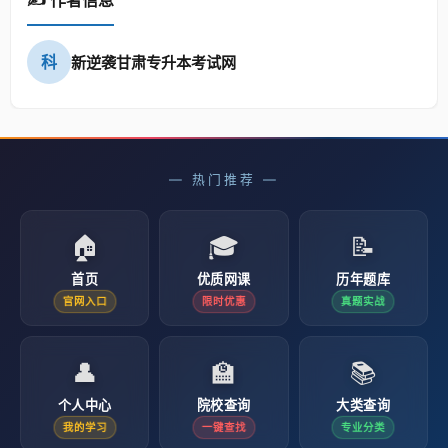
✍️ 作者信息
科
新逆袭甘肃专升本考试网
— 热门推荐 —
🏠
🎓
📝
首页
优质网课
历年题库
官网入口
限时优惠
真题实战
👤
🏫
📚
个人中心
院校查询
大类查询
我的学习
一键查找
专业分类