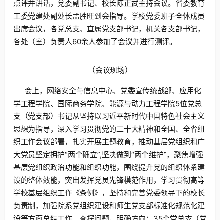
点评并讲话，党委副书记、校长陈正武主持会议。省委教育
工委党建处副处长孟胜旺到会指导。学校党委班子全体成员
出席会议，各党总支、直属党支部书记，机关各支部书记，
各处（室）负责人60余人参加了会议并进行测评。
（会议现场）
会上，网络安全与信息中心、党委宣传统战部、应用化
学工程学院、国际商务学院、能源与动力工程学院5位党总
支（党支部）书记从坚持以习近平新时代中国特色社会主义
思想为指导，深入学习贯彻党的二十大精神和全国、全省组
织工作会议部署，扎实开展主题教育，推动基层党组织和广
大党员坚定拥护“两个确立”,坚决做到“两个维护”，聚焦增强
基层党组织政治功能和组织功能，围绕提升党的组织体系建
设的整体效能，突出发挥党员先锋模范作用，学习贯彻高等
学校基层组织工作《条例》，坚持和完善党委领导下的校长
负责制，加强院系党组织建设和师生党支部标准化规范化建
设等方面总结工作，查摆问题，明确方向；35个党总支（党