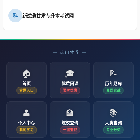
科
新逆袭甘肃专升本考试网
— 热门推荐 —
🏠
🎓
📝
首页
优质网课
历年题库
官网入口
限时优惠
真题实战
👤
🏫
📚
个人中心
院校查询
大类查询
我的学习
一键查找
专业分类