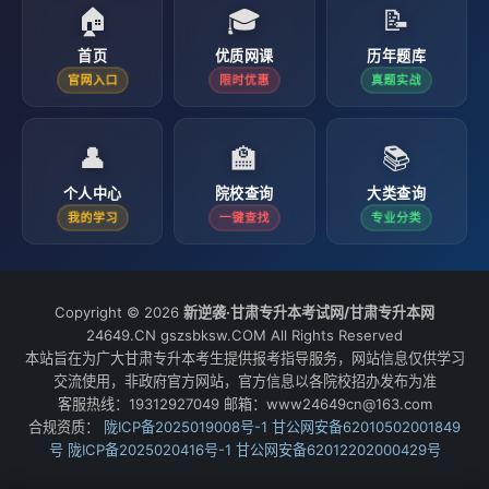
🏠
🎓
📝
首页
优质网课
历年题库
官网入口
限时优惠
真题实战
👤
🏫
📚
个人中心
院校查询
大类查询
我的学习
一键查找
专业分类
Copyright © 2026
新逆袭·甘肃专升本考试网/甘肃专升本网
24649.CN gszsbksw.COM All Rights Reserved
本站旨在为广大甘肃专升本考生提供报考指导服务，网站信息仅供学习
交流使用，非政府官方网站，官方信息以各院校招办发布为准
客服热线：19312927049 邮箱：www24649cn@163.com
合规资质：
陇ICP备2025019008号-1
甘公网安备62010502001849
号
陇ICP备2025020416号-1
甘公网安备62012202000429号