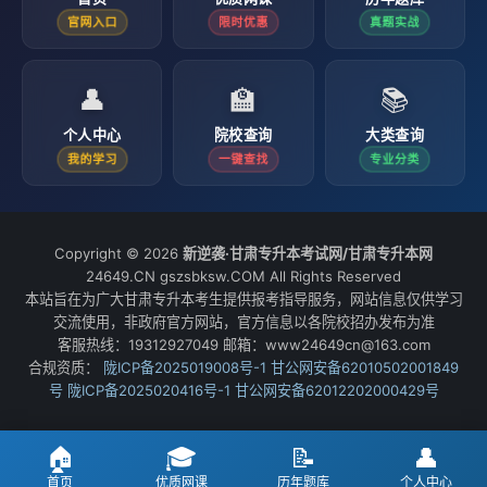
官网入口
限时优惠
真题实战
👤
🏫
📚
个人中心
院校查询
大类查询
我的学习
一键查找
专业分类
Copyright © 2026
新逆袭·甘肃专升本考试网/甘肃专升本网
24649.CN gszsbksw.COM All Rights Reserved
本站旨在为广大甘肃专升本考生提供报考指导服务，网站信息仅供学习
交流使用，非政府官方网站，官方信息以各院校招办发布为准
客服热线：19312927049 邮箱：www24649cn@163.com
合规资质：
陇ICP备2025019008号-1
甘公网安备62010502001849
号
陇ICP备2025020416号-1
甘公网安备62012202000429号
🏠
🎓
📝
👤
首页
优质网课
历年题库
个人中心