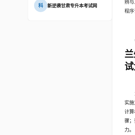
辨与
科
新逆袭甘肃专升本考试网
程序
兰
试
实施
计算
骤；
力。