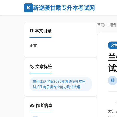
新逆袭甘肃专升本考试网
K
首页
甘肃专
📑 本文目录
正文
文
兰
试
🏷️ 文章标签
科
兰州工商学院2025年普通专升本免
试招生电子类专业能力测试大纲
✍️ 作者信息
分）