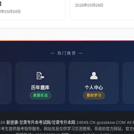
纲
2026年05月09日
6年05月09日
— 热门推荐 —
📝
👤
历年题库
个人中心
真题实战
我的学习
026
新逆袭·甘肃专升本考试网/甘肃专升本网
24649.CN gszsbksw.COM All R
本考生提供报考指导服务，网站信息仅供学习交流使用，非政府官方网站，官方