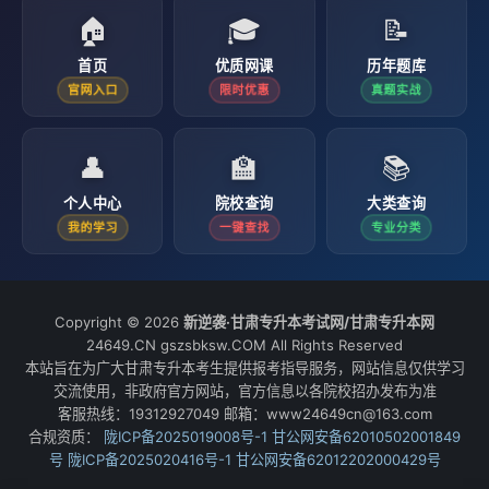
🏠
🎓
📝
首页
优质网课
历年题库
官网入口
限时优惠
真题实战
👤
🏫
📚
个人中心
院校查询
大类查询
我的学习
一键查找
专业分类
Copyright © 2026
新逆袭·甘肃专升本考试网/甘肃专升本网
24649.CN gszsbksw.COM All Rights Reserved
本站旨在为广大甘肃专升本考生提供报考指导服务，网站信息仅供学习
交流使用，非政府官方网站，官方信息以各院校招办发布为准
客服热线：19312927049 邮箱：www24649cn@163.com
合规资质：
陇ICP备2025019008号-1
甘公网安备62010502001849
号
陇ICP备2025020416号-1
甘公网安备62012202000429号