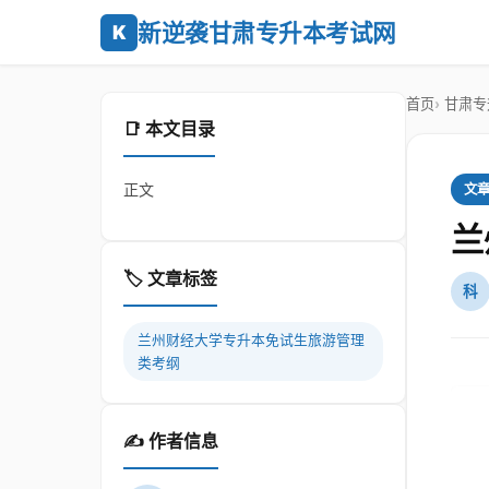
新逆袭甘肃专升本考试网
K
首页
甘肃专
📑 本文目录
正文
文
兰
🏷️ 文章标签
科
兰州财经大学专升本免试生旅游管理
类考纲
✍️ 作者信息