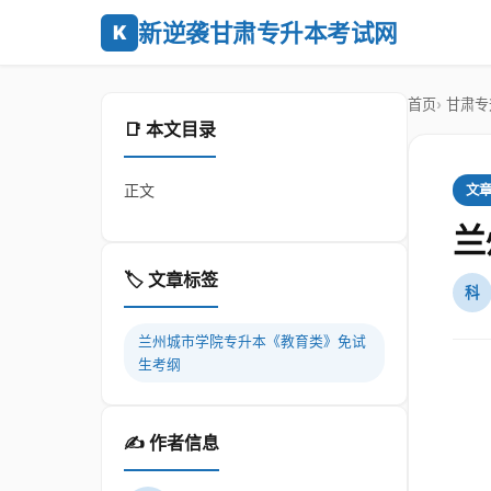
新逆袭甘肃专升本考试网
K
首页
甘肃专
📑 本文目录
正文
文
兰
🏷️ 文章标签
科
兰州城市学院专升本《教育类》免试
生考纲
✍️ 作者信息