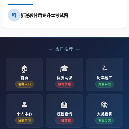
科
新逆袭甘肃专升本考试网
— 热门推荐 —
🏠
🎓
📝
首页
优质网课
历年题库
官网入口
限时优惠
真题实战
👤
🏫
📚
个人中心
院校查询
大类查询
我的学习
一键查找
专业分类