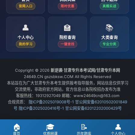
官网入口
限时优惠
真题实战
👤
🏫
📚
个人中心
院校查询
大类查询
我的学习
一键查找
专业分类
Copyright © 2026
新逆袭·甘肃专升本考试网/甘肃专升本网
24649.CN gszsbksw.COM All Rights Reserved
本站旨在为广大甘肃专升本考生提供报考指导服务，网站信息仅供学习
交流使用，非政府官方网站，官方信息以各院校招办发布为准
客服热线：19312927049 邮箱：www24649cn@163.com
合规资质：
陇ICP备2025019008号-1
甘公网安备62010502001849
号
陇ICP备2025020416号-1
甘公网安备62012202000429号
🏠
🎓
📝
👤
首页
优质网课
历年题库
个人中心