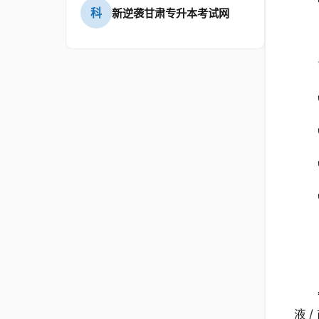
科
新逆袭甘肃专升本考试网
液 