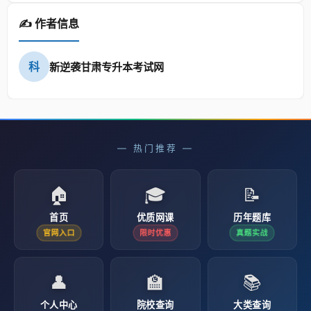
✍️ 作者信息
科
新逆袭甘肃专升本考试网
— 热门推荐 —
🏠
🎓
📝
首页
优质网课
历年题库
官网入口
限时优惠
真题实战
👤
🏫
📚
个人中心
院校查询
大类查询