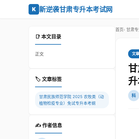
新逆袭甘肃专升本考试网
K
首页
甘肃专
📑 本文目录
正文
文
甘
升
🏷️ 文章标签
科
甘肃民族师范学院 2025 农牧类（动
植物检疫专业）免试专升本考纲
✍️ 作者信息