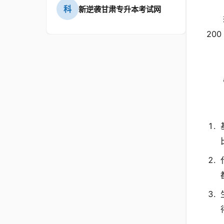
科
新逆袭甘肃专升本考试网
20