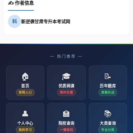
✍️ 作者信息
科
新逆袭甘肃专升本考试网
— 热门推荐 —
🏠
🎓
📝
首页
优质网课
历年题库
官网入口
限时优惠
真题实战
👤
🏫
📚
个人中心
院校查询
大类查询
我的学习
一键查找
专业分类