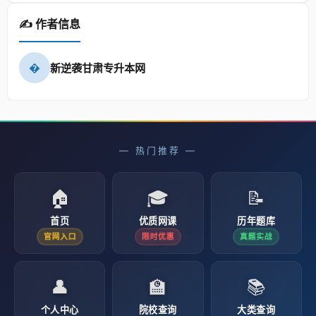
✍️ 作者信息
�
新逆袭甘肃专升本网
— 热门推荐 —
🏠
🎓
📝
首页
优质网课
历年题库
官网入口
限时优惠
真题实战
👤
🏫
📚
个人中心
院校查询
大类查询