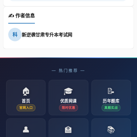
✍️ 作者信息
科
新逆袭甘肃专升本考试网
— 热门推荐 —
🏠
🎓
📝
首页
优质网课
历年题库
官网入口
限时优惠
真题实战
👤
🏫
📚