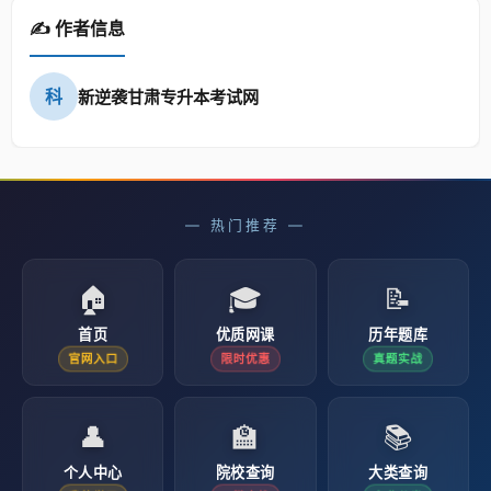
✍️ 作者信息
科
新逆袭甘肃专升本考试网
— 热门推荐 —
🏠
🎓
📝
首页
优质网课
历年题库
官网入口
限时优惠
真题实战
👤
🏫
📚
个人中心
院校查询
大类查询