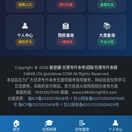
官网入口
限时优惠
真题实战
👤
🏫
📚
个人中心
院校查询
大类查询
我的学习
一键查找
专业分类
Copyright © 2026
新逆袭·甘肃专升本考试网/甘肃专升本网
24649.CN gszsbksw.COM All Rights Reserved
本站旨在为广大甘肃专升本考生提供报考指导服务，网站信息仅供学习
交流使用，非政府官方网站，官方信息以各院校招办发布为准
客服热线：19312927049 邮箱：www24649cn@163.com
合规资质：
陇ICP备2025019008号-1
甘公网安备62010502001849
号
陇ICP备2025020416号-1
甘公网安备62012202000429号
🏠
🎓
📝
👤
首页
优质网课
历年题库
个人中心