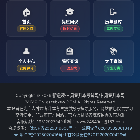
🏠
🎓
📝
首页
优质网课
历年题库
官网入口
限时优惠
真题实战
👤
🏫
📚
个人中心
院校查询
大类查询
我的学习
一键查找
专业分类
Copyright © 2026
新逆袭·甘肃专升本考试网/甘肃专升本网
24649.CN gszsbksw.COM All Rights Reserved
本站旨在为广大甘肃专升本考生提供报考指导服务，网站信息仅供学习
交流使用，非政府官方网站，官方信息以各院校招办发布为准
客服热线：19312927049 邮箱：www24649cn@163.com
合规资质：
陇ICP备2025019008号-1
甘公网安备62010502001849
号
陇ICP备2025020416号-1
甘公网安备62012202000429号