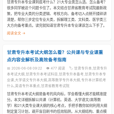
甘肃专升本专业课到底考什么？21大专业类怎么选、怎么备考？
很多同学被这个问题卡住了。本文结合甘肃省教育考试院最新政
策，把专业大类的分类逻辑、考核方向、备考切入点掰开揉碎讲
清楚，帮你三步定位专业大类，拆解理工类、文科类、医学类三
大方向备考重点。读完就知道甘肃专升本专业课该怎么下手了。
阅读全文 →
甘肃专升本考试大纲怎么看？公共课与专业课重
点内容全解析及高效备考指南
📅 2026-06-08 09:22
👁️ 477 阅读
🏷️ 甘肃专升本,甘肃专升
本考试大纲,甘肃专升本考试科目,甘肃专升本备考,甘肃专升本专
业课,大学语文专升本大纲,高等数学专升本大纲,专升本计算机考
什么,英语专升本重点,甘肃省教育考试院
甘肃专升本考试大纲是备考的风向标，学会看懂大纲才能精准提
分。本文详细拆解公共课（计算机、英语、大学语文/高等数
学）和21大类专业课大纲的核心考点，手把手教你如何利用大纲
制定复习计划，避开盲目刷书的低效陷阱。从大纲结构、重点模