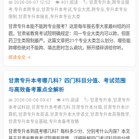
📅 2026-06-07 12:52
👁️ 401 阅读
🏷️ 甘肃专升本,跨专业报
考,专升本跨专业,甘肃专升本考试,专业大类,跨专业,专升本专业
限制,甘肃专升本报名,专升本专业大类
甘肃专升本能不能跨专业报考？这是每年报名季大家最纠结的问
题。甘肃省教育考试院明确规定：同一专业大类内可以跨，但医
药卫生类限制最严。这篇文章把21个专业大类怎么划分、哪些能
跨哪些绝对不能跨、填志愿时怎么避坑，掰开揉碎讲给你听。
阅读全文 →
甘肃专升本考哪几科？四门科目分值、考试范围
与高效备考重点全解析
📅 2026-06-06 09:47
👁️ 415 阅读
🏷️ 甘肃专升本,甘肃专升
本考试科目,甘肃专升本考哪几科,甘肃专升本分值,甘肃专升本计
算机,甘肃专升本英语,甘肃专升本大学语文,甘肃专升本高等数学,
甘肃专升本专业基础,专升本备考攻略
甘肃专升本到底考哪几科？每科多少分、分别考什么内容？本文
基于甘肃省教育考试院最新政策，详细拆解四门考试科目的分值