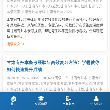
本分数线,甘肃专升本历年分数线,甘肃专升本录取分数线,甘肃专
升本历年录取,甘肃专升本录取趋势,甘肃专升本投档线,甘肃专升
本录取率,甘肃专升本考试,甘肃专升本2026
本文对甘肃专升本历年分数线变化趋势进行全面分析，梳理近五
年录取数据，从院校类型、专业方向、分数段分布等维度深度解
读甘肃专升本录取规律，帮助考生科学定位目标院校，合理制定
备考策略。
阅读全文 →
甘肃专升本备考经验与高效复习方法：学霸教你
如何快速提升成绩
📅 2026-05-17 09:21
👁️ 429 阅读
🏷️ 甘肃专升本,甘肃专升
本备考,甘肃专升本复习,甘肃专升本考试,专升本备考经验,甘肃专
升本提分,甘肃专升本学习方法,甘肃专升本复习计划,甘肃专升本
冲刺
🏠
🎓
📝
👤
甘肃专升本备考经验与高效复习方法详解，涵盖时间规划、科目
首页
优质网课
历年题库
个人中心
复习重点、错题整理技巧和心理调节方法。学姐学长实战经验总