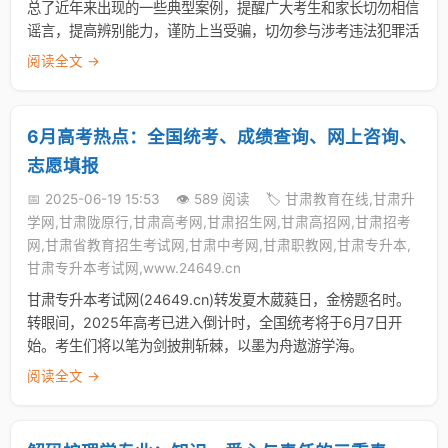
总了近年来出现的一些典型案例，提醒广大考生和家长切勿相信
谣言，提高辨别能力，谨防上当受骗，切勿参与涉考违法犯罪活
阅读全文 →
6月高考热点：全国统考、成绩查询、网上咨询、
志愿填报
📅 2025-06-19 15:53
👁️ 589 阅读
🏷️ 甘肃教育在线,甘肃升
学网,甘肃陇原行,甘肃高考网,甘肃招生网,甘肃高招网,甘肃招考
网,甘肃省教育招生考试网,甘肃中考网,甘肃职教网,甘肃专升本,
甘肃专升本考试网,www.24649.cn
甘肃专升本考试网(24649.cn)转发夏木葳蕤日，金榜题名时。
转眼间，2025年高考已进入倒计时，全国统考将于6月7日开
始。考生们将以笔为剑披荆斩棘，以墨为舟遨游学海。
阅读全文 →