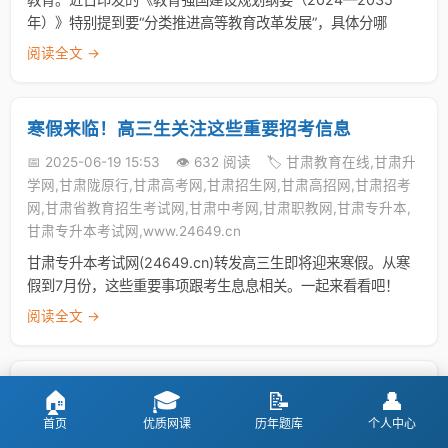
年）》特别提到要“分类推进高等教育改革发展”，具体分哪
阅读全文 →
寒假来临！高三生关注这些重要招考信息
📅 2025-06-19 15:53
👁️ 632 阅读
🏷️ 甘肃教育在线,甘肃升
学网,甘肃陇原行,甘肃高考网,甘肃招生网,甘肃高招网,甘肃招考
网,甘肃省教育招生考试网,甘肃中考网,甘肃职教网,甘肃专升本,
甘肃专升本考试网,www.24649.cn
甘肃专升本考试网(24649.cn)转发高三生即将迎来寒假。从寒
假到7月份，这些重要事项跟考生息息相关。一起来看看吧！
阅读全文 →
高考大类招生是什么？优势和弊端有哪些？
🏠
🎓
📝
👤
首页
优质网课
历年题库
个人中心
📅 2025-06-19 15:53
👁️ 696 阅读
🏷️ 甘肃教育在线,甘肃升