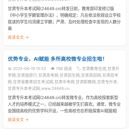
甘肃专升本考试网(24649.cn)转发日前，教育部印发修订版
《中小学生学籍管理办法》，明确规定：凡在依法依规设立学校
就读的学生均须建立学籍；严肃、及时处理检查中发现的人籍分
离
阅读全文 →
优势专业、AI赋能 多所高校微专业招生啦！
📅 2025-06-19 15:53
👁️ 768 阅读
🏷️ 甘肃教育在线,甘肃升
学网,甘肃陇原行,甘肃高考网,甘肃招生网,甘肃高招网,甘肃招考
网,甘肃省教育招生考试网,甘肃中考网,甘肃职教网,甘肃专升本,
甘肃专升本考试网,www.24649.cn
甘肃专升本考试网(24649.cn)转发微专业，作为高校探索新型
人才的培养模式之一，已经越来越被学生们喜欢。通常，微专业
会围绕高校的优势学科开设，一些高校也在积极探索AI赋能相
阅读全文 →