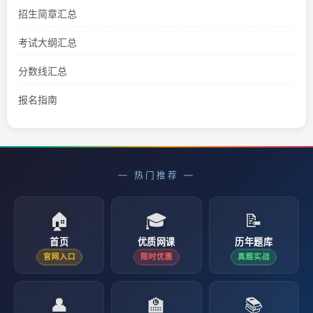
招生简章汇总
考试大纲汇总
分数线汇总
报名指南
— 热门推荐 —
🏠
🎓
📝
首页
优质网课
历年题库
官网入口
限时优惠
真题实战
👤
🏫
📚