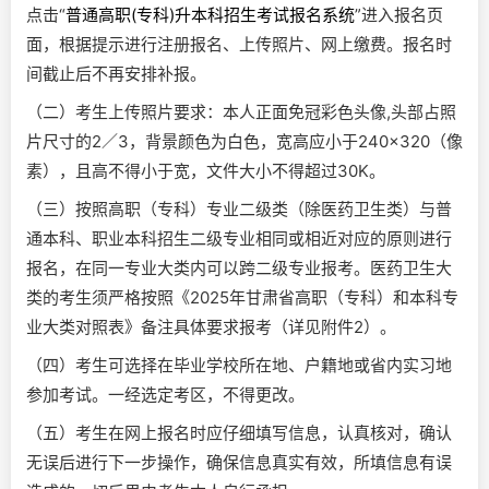
点击“
普通高职(专科)升本科招生考试报名系统
”进入报名页
面，根据提示进行注册报名、上传照片、网上缴费。报名时
间截止后不再安排补报。
（二）考生上传照片要求：本人正面免冠彩色头像,头部占照
片尺寸的2／3，背景颜色为白色，宽高应小于240×320（像
素），且高不得小于宽，文件大小不得超过30K。
（三）按照高职（专科）专业二级类（除医药卫生类）与普
通本科、职业本科招生二级专业相同或相近对应的原则进行
报名，在同一专业大类内可以跨二级专业报考。医药卫生大
类的考生须严格按照《2025年甘肃省高职（专科）和本科专
业大类对照表》备注具体要求报考（详见附件2）。
（四）考生可选择在毕业学校所在地、户籍地或省内实习地
参加考试。一经选定考区，不得更改。
（五）考生在网上报名时应仔细填写信息，认真核对，确认
无误后进行下一步操作，确保信息真实有效，所填信息有误