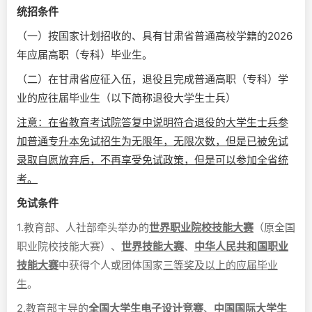
统招条件
（一）按国家计划招收的、具有甘肃省普通高校学籍的2026
年应届高职（专科）毕业生。
（二）在甘肃省应征入伍，退役且完成普通高职（专科）学
业的应往届毕业生（以下简称退役大学生士兵）
注意：在省教育考试院答复中说明符合退役的大学生士兵参
加普通专升本免试招生为无限年，无限次数，但是已被免试
录取自愿放弃后，不再享受免试政策，但是可以参加全省统
考。
免试条件
1.教育部、人社部牵头举办的
世界职业院校技能大赛
（原全国
职业院校技能大赛）、
世界技能大赛
、
中华人民共和国职业
技能大赛
中获得个人或团体国家
三等奖及以上的应届毕业
生
。
2.教育部主导的
全国大学生电子设计竞赛
、
中国国际大学生