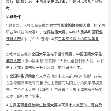
录取自愿放弃后，不再享受免试政策，但是可以参加全省统
考。
免试条件
1.教育部、人社部牵头举办的
世界职业院校技能大赛
（原全国
职业院校技能大赛）、
世界技能大赛
、
中华人民共和国职业
技能大赛
中获得个人或团体国家
三等奖及以上的应届毕业
生
。
2.教育部主导的
全国大学生电子设计竞赛
、
中国国际大学生
创新大赛
（原中国国际“互联网+”大学生创新创业大赛）中获
得
个人或团体国家三等奖及以上的应届毕业生
。
3.
全国学生运动会
个人竞赛项目中进入
前3名的应届毕业生
。
在教育部高等教育司和行业主管部门共同主办的数学建模竞
赛、广告艺术大赛（高职组）中获得个人或团体国家三等奖
及以上的应届毕业生。
4.
甘肃省职业院校学生技能大赛
中获得
个人或团体二等奖及