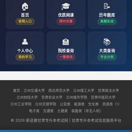
🏠
🎓
📝
首页
优质网课
历年题库
官网入口
限时优惠
真题实战
👤
🏫
📚
个人中心
院校查询
大类查询
我的学习
一键查找
专业分类
首页
兰州交通大学
西北师范大学
兰州理工大学
甘肃政法大学
兰州财经大学
甘肃农业大学
兰州城市学院
甘肃中医药大学
兰州工业学院
兰州文理学院
公安类
能源类
生化类
资源类（1）
电子类
交通类
土建类
装备类（非无人机）
© 2026 新逆袭甘肃专升本考试网 | 甘肃专升本考试信息服务平台