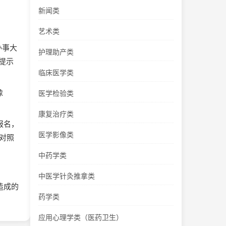
新闻类
艺术类
“办事大
护理助产类
提示
临床医学类
像
医学检验类
康复治疗类
报名，
医学影像类
对照
中药学类
中医学针灸推拿类
造成的
药学类
应用心理学类（医药卫生）