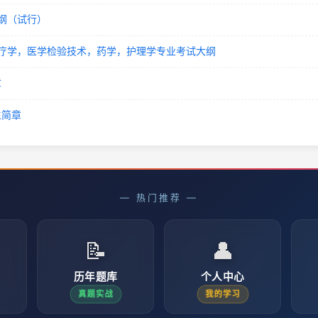
纲（试行）
疗学，医学检验技术，药学，护理学专业考试大纲
章
生简章
— 热门推荐 —
📝
👤
历年题库
个人中心
真题实战
我的学习