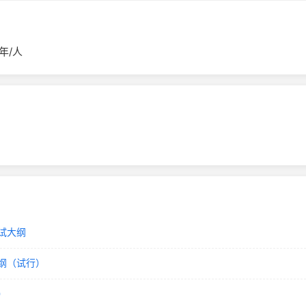
年/人
试大纲
纲（试行）
）