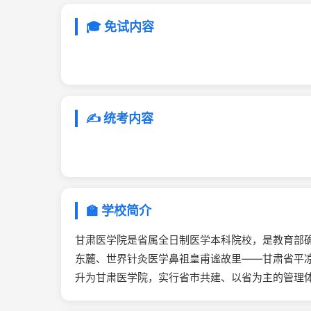
🎓 免试内容
✍️ 统考内容
🏫 学校简介
甘肃医学院是省属全日制医学本科院校，是教育部
东麓、世界针灸医学鼻祖皇甫谧故里——甘肃省平凉市
升为甘肃医学院，实行省市共建、以省为主的管理体