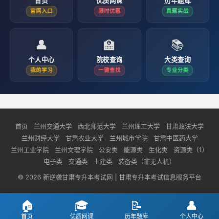
首页
优质网课
历年题库
官网入口
限时优惠
真题实战
👤
🏫
📚
个人中心
院校查询
大类查询
我的学习
一键查找
专业分类
首页
兰州交通大学
西北师范大学
兰州理工大学
甘肃政法大学
兰州财经大学
甘肃农业大学
兰州城市学院
甘肃中医药大学
兰州工业学院
兰州文理学院
公安类
能源类
生化类
资源类（1）
电子类
交通类
土建类
装备类（非无人机）
© 2026 新逆袭甘肃专升本考试网 | 甘肃专升本考试信息服务平台
🏠
🎓
📝
👤
首页
优质网课
历年题库
个人中心