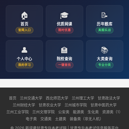
🏠
🎓
📝
首页
优质网课
历年题库
官网入口
限时优惠
真题实战
👤
🏫
📚
个人中心
院校查询
大类查询
我的学习
一键查找
专业分类
首页
兰州交通大学
西北师范大学
兰州理工大学
甘肃政法大学
兰州财经大学
甘肃农业大学
兰州城市学院
甘肃中医药大学
兰州工业学院
兰州文理学院
公安类
能源类
生化类
资源类（1）
电子类
交通类
土建类
装备类（非无人机）
© 2026 新逆袭甘肃专升本考试网 | 甘肃专升本考试信息服务平台